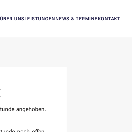
ÜBER UNS
LEISTUNGEN
NEWS & TERMINE
KONTAKT
K
stunde angehoben.
Stunde noch offen.